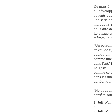
De mars à j
du développ
patients qu
une série d
marque la r
nous dire de
Le visage e
mêmes, le l
"Un personn
travail de f
quelqu’un, 
comme une 
dans l’art."
Le geste, l
comme ce de
dans les ima
du récit qui
"Ne pouvant
derrière so
1. Jeff Wall
35
2. Jeff Wall,