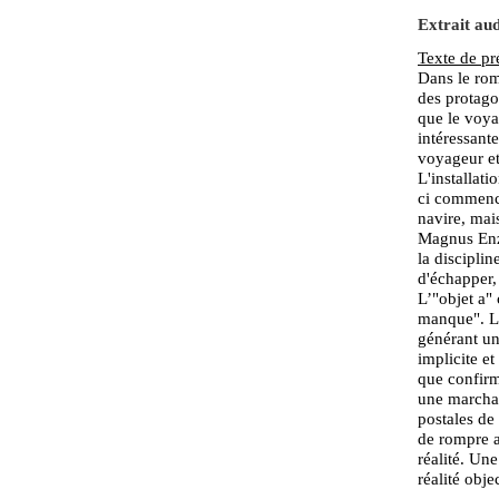
Extrait audi
Texte de pr
Dans le rom
des protagon
que le voyag
intéressante
voyageur et
L'installati
ci commence
navire, mais
Magnus Enze
la disciplin
d'échapper,
L’"objet a" 
manque". Le
générant un
implicite e
que confirm
une marchan
postales de 
de rompre a
réalité. Un
réalité obje